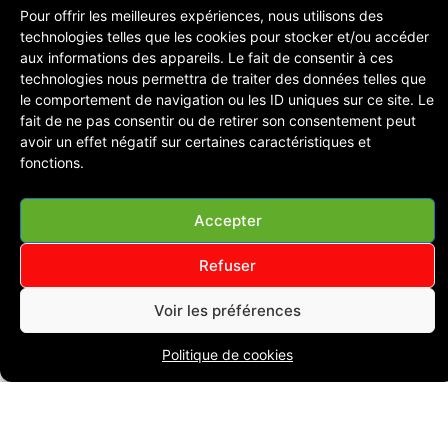
Pour offrir les meilleures expériences, nous utilisons des
N’hésitez plus , contacter nous !
technologies telles que les cookies pour stocker et/ou accéder
aux informations des appareils. Le fait de consentir à ces
technologies nous permettra de traiter des données telles que
le comportement de navigation ou les ID uniques sur ce site. Le
Nous contacter
fait de ne pas consentir ou de retirer son consentement peut
avoir un effet négatif sur certaines caractéristiques et
fonctions.
Accepter
Refuser
Site
Liens
Nous
Voir les préférences
web
légaux
contacte
Créée en
Politique de cookies
1999, la
02
société
AMCI
,
Accueil
Politique de
43
est située
confidentialité
29
Nos
au
Mans
.
03